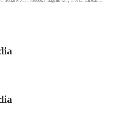
 auf Social Media Facebook Instagram Xing alice schwarzbach…
dia
dia