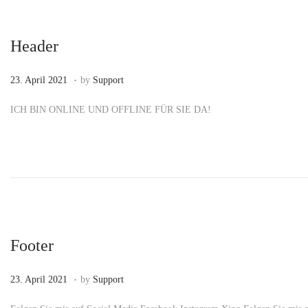
Header
.
P
2
23. April 2021
by
Support
o
3
ICH BIN ONLINE UND OFFLINE FÜR SIE DA!
s
.
t
F
e
e
d
b
o
r
n
u
a
Footer
r
2
.
P
1
23. April 2021
by
Support
0
o
5